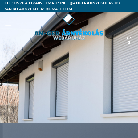
Skip
TEL.: 06 70 430 8409 | EMAIL: INFO@ANGERARNYEKOLAS.HU
/ANTALARNYEKOLAS@GMAIL.COM
to
content
0