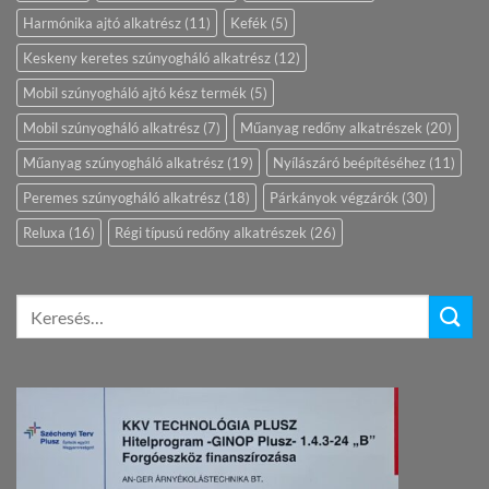
Harmónika ajtó alkatrész
(11)
Kefék
(5)
Keskeny keretes szúnyogháló alkatrész
(12)
Mobil szúnyogháló ajtó kész termék
(5)
Mobil szúnyogháló alkatrész
(7)
Műanyag redőny alkatrészek
(20)
Műanyag szúnyogháló alkatrész
(19)
Nyílászáró beépítéséhez
(11)
Peremes szúnyogháló alkatrész
(18)
Párkányok végzárók
(30)
Reluxa
(16)
Régi típusú redőny alkatrészek
(26)