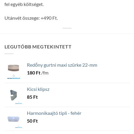
fel egyéb költséget.
Utánvét összege: +490 Ft.
LEGUTÓBB MEGTEKINTETT
Redőny gurtni maxi szürke 22-mm
180
Ft
/fm
Kicsi klipsz
85
Ft
Harmonikaajtó tipli - fehér
50
Ft