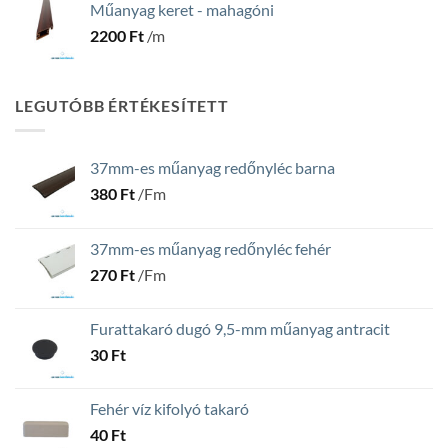
Műanyag keret - mahagóni
2200
Ft
/m
LEGUTÓBB ÉRTÉKESÍTETT
37mm-es műanyag redőnyléc barna
380
Ft
/Fm
37mm-es műanyag redőnyléc fehér
270
Ft
/Fm
Furattakaró dugó 9,5-mm műanyag antracit
30
Ft
Fehér víz kifolyó takaró
40
Ft