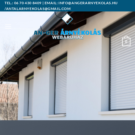
Skip
TEL.: 06 70 430 8409 | EMAIL: INFO@ANGERARNYEKOLAS.HU
/ANTALARNYEKOLAS@GMAIL.COM
to
content
0