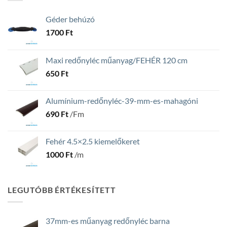
Géder behúzó
1700
Ft
Maxi redőnyléc műanyag/FEHÉR 120 cm
650
Ft
Alumínium-redőnyléc-39-mm-es-mahagóni
690
Ft
/Fm
Fehér 4.5×2.5 kiemelőkeret
1000
Ft
/m
LEGUTÓBB ÉRTÉKESÍTETT
37mm-es műanyag redőnyléc barna