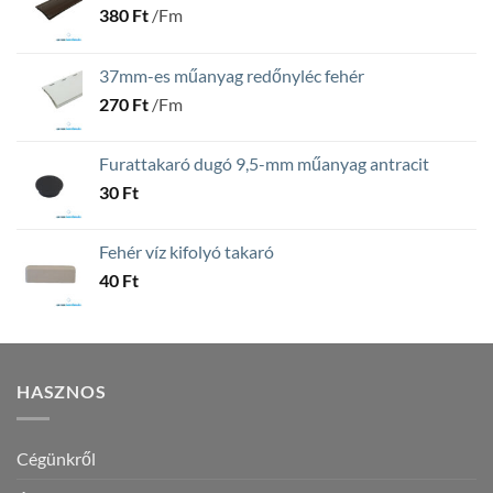
380
Ft
/Fm
37mm-es műanyag redőnyléc fehér
270
Ft
/Fm
Furattakaró dugó 9,5-mm műanyag antracit
30
Ft
Fehér víz kifolyó takaró
40
Ft
HASZNOS
Cégünkről