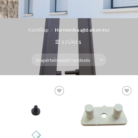
Kezdőlap
/
Harmónika ajtó alkatrész
SZŰRÉS
Add to
Add to
wishlist
wishlist