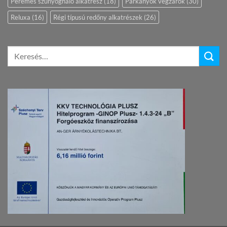
Peremes szúnyogháló alkatrész
(18)
Párkányok végzárók
(30)
Reluxa
(16)
Régi típusú redőny alkatrészek
(26)