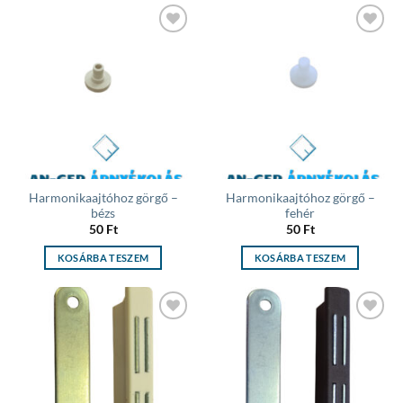
Add to
Add to
wishlist
wishlist
Harmonikaajtóhoz görgő –
Harmonikaajtóhoz görgő –
bézs
fehér
50
Ft
50
Ft
KOSÁRBA TESZEM
KOSÁRBA TESZEM
Add to
Add to
wishlist
wishlist