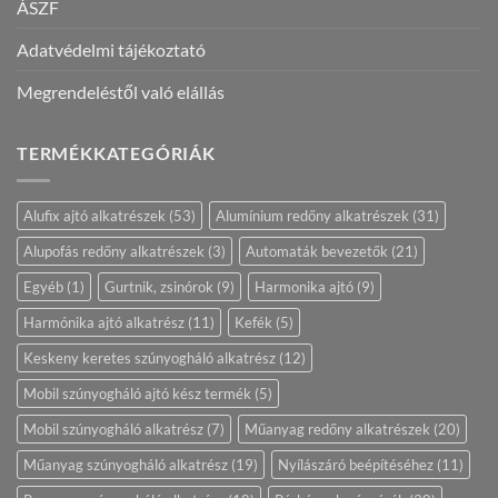
ÁSZF
Adatvédelmi tájékoztató
Megrendeléstől való elállás
TERMÉKKATEGÓRIÁK
Alufix ajtó alkatrészek
(53)
Alumínium redőny alkatrészek
(31)
Alupofás redőny alkatrészek
(3)
Automaták bevezetők
(21)
Egyéb
(1)
Gurtnik, zsinórok
(9)
Harmonika ajtó
(9)
Harmónika ajtó alkatrész
(11)
Kefék
(5)
Keskeny keretes szúnyogháló alkatrész
(12)
Mobil szúnyogháló ajtó kész termék
(5)
Mobil szúnyogháló alkatrész
(7)
Műanyag redőny alkatrészek
(20)
Műanyag szúnyogháló alkatrész
(19)
Nyílászáró beépítéséhez
(11)