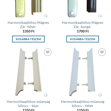
Harmonikaajtóhoz Mágnes
Harmonikaajtóhoz Mágnes
Zár -fehér-
Zár -kongó-
1350
Ft
1700
Ft
KOSÁRBA TESZEM
KOSÁRBA TESZEM
Add to
Add to
wishlist
wishlist
Harmonikaajtóhoz műanyag
Harmonikaajtóhoz műanyag
kilincs – bézs
kilincs – fehér
1250
Ft
1250
Ft