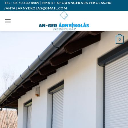
Skip
TEL.: 06 70 430 8409 | EMAIL: INFO@ANGERARNYEKOLAS.HU
/ANTALARNYEKOLAS@GMAIL.COM
to
content
0