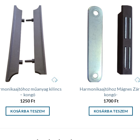
Add to
Add
wishlist
wish
monikaajtóhoz műanyag kilincs
Harmonikaajtóhoz Mágnes Zár 
– kongó
kongó-
1250
Ft
1700
Ft
KOSÁRBA TESZEM
KOSÁRBA TESZEM