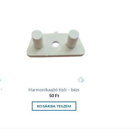
 to
Add to
list
wishlist
-
Harmonikaajtó tipli – bézs
50
Ft
KOSÁRBA TESZEM