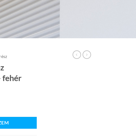
rész
oz
 fehér
s - fehér mennyiség
ZEM