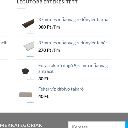
LEGUTÓBB ÉRTÉKESÍTETT
37mm-es műanyag redőnyléc barna
380
Ft
/Fm
cit-
37mm-es műanyag redőnyléc fehér
270
Ft
/Fm
R
Furattakaró dugó 9,5-mm műanyag
antracit
30
Ft
m
Fehér víz kifolyó takaró
40
Ft
RMÉKKATEGÓRIÁK