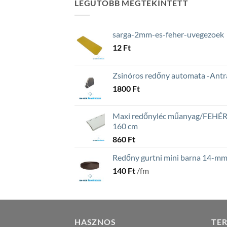
LEGUTÓBB MEGTEKINTETT
sarga-2mm-es-feher-uvegezoek
12
Ft
Zsinóros redőny automata -Antra
1800
Ft
Maxi redőnyléc műanyag/FEHÉ
160 cm
860
Ft
Redőny gurtni mini barna 14-m
140
Ft
/fm
HASZNOS
TE