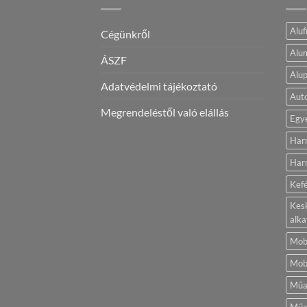
Aluf
Cégünkről
Alum
ÁSZF
Alup
Adatvédelmi tájékoztató
Aut
Megrendeléstől való elállás
Egy
Har
Harm
Kef
Kes
alka
Mobi
Mobi
Műa