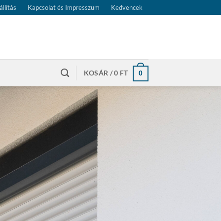
állítás
Kapcsolat és Impresszum
Kedvencek
KOSÁR /
0
FT
0