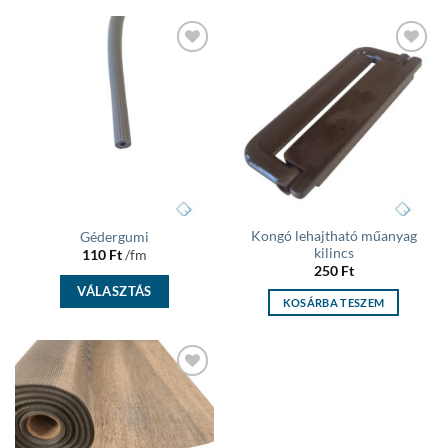
Add to
Add to
wishlist
wishlist
Kongó lehajtható műanyag
Gédergumi
kilincs
110
Ft
/fm
250
Ft
VÁLASZTÁS
KOSÁRBA TESZEM
Add to
wishlist