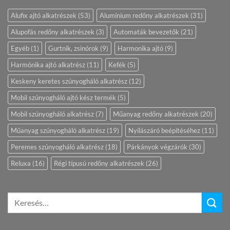
Alufix ajtó alkatrészek
(53)
Alumínium redőny alkatrészek
(31)
Alupofás redőny alkatrészek
(3)
Automaták bevezetők
(21)
Egyéb
(1)
Gurtnik, zsinórok
(9)
Harmonika ajtó
(9)
Harmónika ajtó alkatrész
(11)
Kefék
(5)
Keskeny keretes szúnyogháló alkatrész
(12)
Mobil szúnyogháló ajtó kész termék
(5)
Mobil szúnyogháló alkatrész
(7)
Műanyag redőny alkatrészek
(20)
Műanyag szúnyogháló alkatrész
(19)
Nyílászáró beépítéséhez
(11)
Peremes szúnyogháló alkatrész
(18)
Párkányok végzárók
(30)
Reluxa
(16)
Régi típusú redőny alkatrészek
(26)