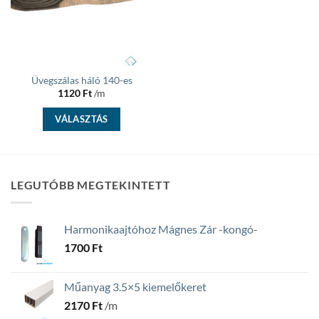
Üvegszálas háló 140-es
1120
Ft
/m
VÁLASZTÁS
LEGUTÓBB MEGTEKINTETT
Harmonikaajtóhoz Mágnes Zár -kongó-
1700
Ft
Műanyag 3.5×5 kiemelőkeret
2170
Ft
/m