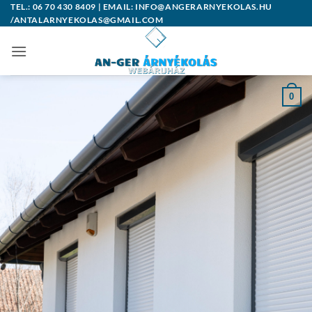
Skip
TEL.: 06 70 430 8409 | EMAIL: INFO@ANGERARNYEKOLAS.HU
/ANTALARNYEKOLAS@GMAIL.COM
to
content
0