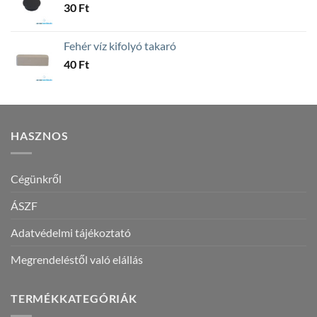
30
Ft
Fehér víz kifolyó takaró
40
Ft
HASZNOS
Cégünkről
ÁSZF
Adatvédelmi tájékoztató
Megrendeléstől való elállás
TERMÉKKATEGÓRIÁK