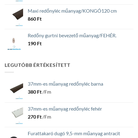
Maxi redőnyléc műanyag/KONGÓ120 cm
860
Ft
Redőny gurtni bevezető műanyag/FEHÉR.
190
Ft
LEGUTÓBB ÉRTÉKESÍTETT
37mm-es műanyag redőnyléc barna
380
Ft
/Fm
37mm-es műanyag redőnyléc fehér
270
Ft
/Fm
Furattakaró dugó 9,5-mm műanyag antracit