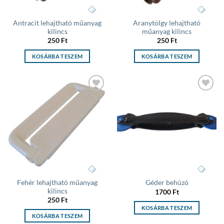
Antracit lehajtható műanyag
Aranytölgy lehajtható
kilincs
műanyag kilincs
250
Ft
250
Ft
KOSÁRBA TESZEM
KOSÁRBA TESZEM
Add to
Add to
wishlist
wishlist
Fehér lehajtható műanyag
Géder behúzó
kilincs
1700
Ft
250
Ft
KOSÁRBA TESZEM
KOSÁRBA TESZEM