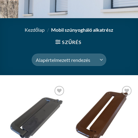
Kezdőlap
/
Mobil szúnyogháló alkatrész
SZŰRÉS
Add to
Add to
wishlist
wishlist