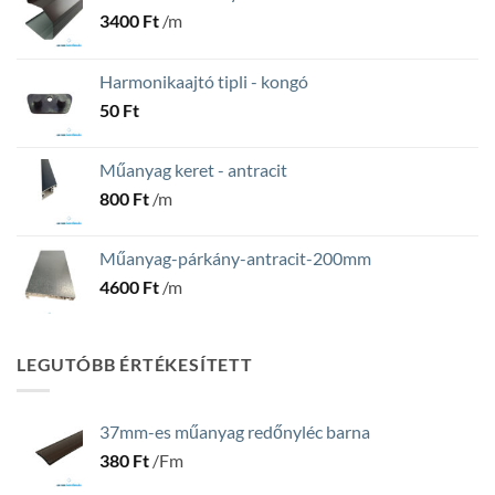
3400
Ft
/m
Harmonikaajtó tipli - kongó
50
Ft
Műanyag keret - antracit
800
Ft
/m
Műanyag-párkány-antracit-200mm
4600
Ft
/m
LEGUTÓBB ÉRTÉKESÍTETT
37mm-es műanyag redőnyléc barna
380
Ft
/Fm