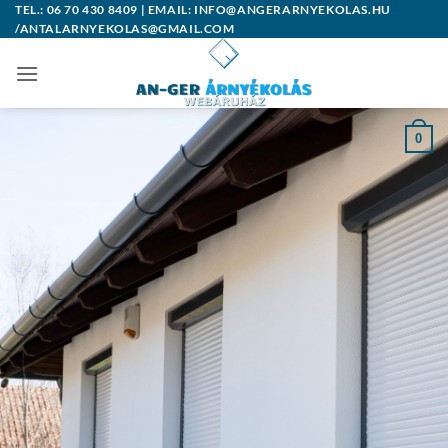
Skip
TEL.: 06 70 430 8409 | EMAIL: INFO@ANGERARNYEKOLAS.HU
/ANTALARNYEKOLAS@GMAIL.COM
to
content
0