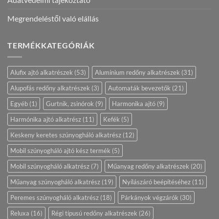
Megrendeléstől való elállás
TERMÉKKATEGÓRIÁK
Alufix ajtó alkatrészek
(53)
Alumínium redőny alkatrészek
(31)
Alupofás redőny alkatrészek
(3)
Automaták bevezetők
(21)
Egyéb
(1)
Gurtnik, zsinórok
(9)
Harmonika ajtó
(9)
Harmónika ajtó alkatrész
(11)
Kefék
(5)
Keskeny keretes szúnyogháló alkatrész
(12)
Mobil szúnyogháló ajtó kész termék
(5)
Mobil szúnyogháló alkatrész
(7)
Műanyag redőny alkatrészek
(20)
Műanyag szúnyogháló alkatrész
(19)
Nyílászáró beépítéséhez
(11)
Peremes szúnyogháló alkatrész
(18)
Párkányok végzárók
(30)
Reluxa
(16)
Régi típusú redőny alkatrészek
(26)