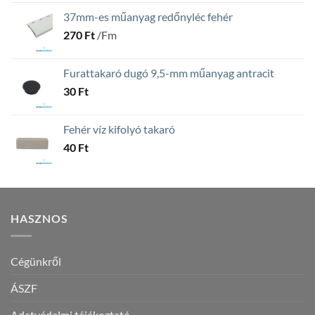
37mm-es műanyag redőnyléc fehér
270
Ft
/Fm
Furattakaró dugó 9,5-mm műanyag antracit
30
Ft
Fehér víz kifolyó takaró
40
Ft
HASZNOS
Cégünkről
ÁSZF
Adatvédelmi tájékoztató