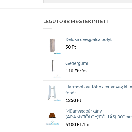
LEGUTÓBB MEGTEKINTETT
Reluxa üvegpálca bolyt
50
Ft
Gédergumi
110
Ft
/fm
Harmonikaajtóhoz műanyag kilin
fehér
1250
Ft
Műanyag párkány
(ARANYTÖLGY/FÓLIÁS) 300m
5100
Ft
/fm