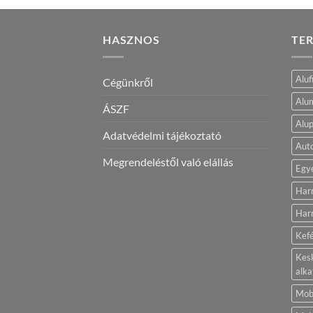
HASZNOS
TE
Aluf
Cégünkről
Alum
ÁSZF
Alup
Adatvédelmi tájékoztató
Aut
Megrendeléstől való elállás
Egy
Har
Harm
Kef
Kes
alka
Mobi