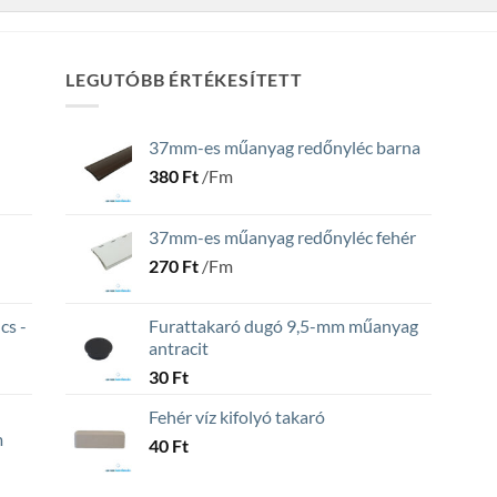
LEGUTÓBB ÉRTÉKESÍTETT
37mm-es műanyag redőnyléc barna
380
Ft
/Fm
37mm-es műanyag redőnyléc fehér
270
Ft
/Fm
cs -
Furattakaró dugó 9,5-mm műanyag
antracit
30
Ft
Fehér víz kifolyó takaró
m
40
Ft