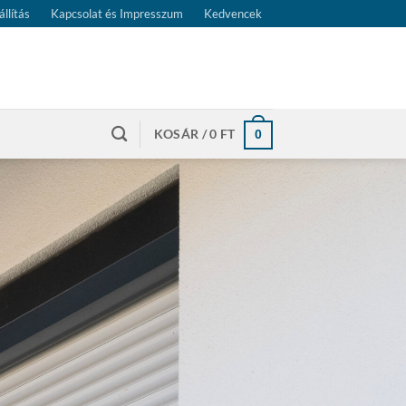
állítás
Kapcsolat és Impresszum
Kedvencek
KOSÁR /
0
FT
0