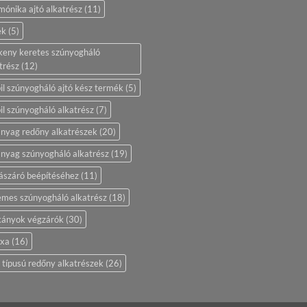
ónika ajtó alkatrész
(11)
ék
(5)
keny keretes szúnyogháló
trész
(12)
l szúnyogháló ajtó kész termék
(5)
l szúnyogháló alkatrész
(7)
nyag redőny alkatrészek
(20)
nyag szúnyogháló alkatrész
(19)
ászáró beépítéséhez
(11)
mes szúnyogháló alkatrész
(18)
kányok végzárók
(30)
uxa
(16)
 típusú redőny alkatrészek
(26)