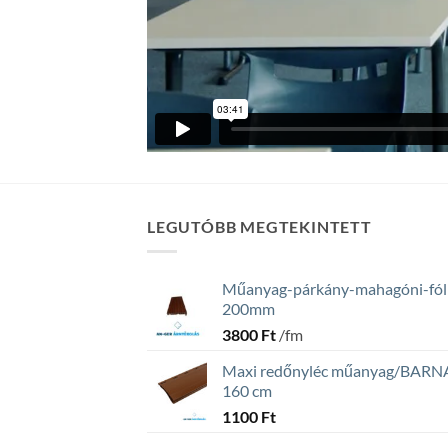
LEGUTÓBB MEGTEKINTETT
Műanyag-párkány-mahagóni-fól
200mm
3800
Ft
/fm
Maxi redőnyléc műanyag/BARN
160 cm
1100
Ft