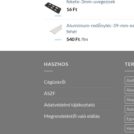
fekete-3mm-uvegezoek
16
Ft
Alumínium-redőnyléc-39-mm-es
fehér
540
Ft
/fm
HASZNOS
TE
Aluf
Cégünkről
Alum
ÁSZF
Alup
Adatvédelmi tájékoztató
Aut
Megrendeléstől való elállás
Egy
Har