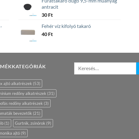
Furattakaró dugó 9,5-mm műanyag
antracit
30
Ft
Fehér víz kifolyó takaró
-
40
Ft
RMÉKKATEGÓRIÁK
ix ajtó alkatrészek
(53)
ínium redőny alkatrészek
(31)
ofás redőny alkatrészek
(3)
omaták bevezetők
(21)
éb
(1)
Gurtnik, zsinórok
(9)
monika ajtó
(9)