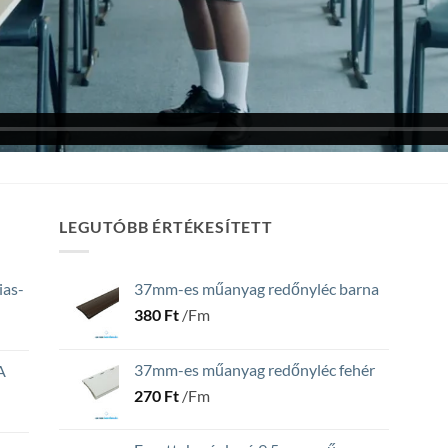
LEGUTÓBB ÉRTÉKESÍTETT
ias-
37mm-es műanyag redőnyléc barna
380
Ft
/Fm
37mm-es műanyag redőnyléc fehér
A
270
Ft
/Fm