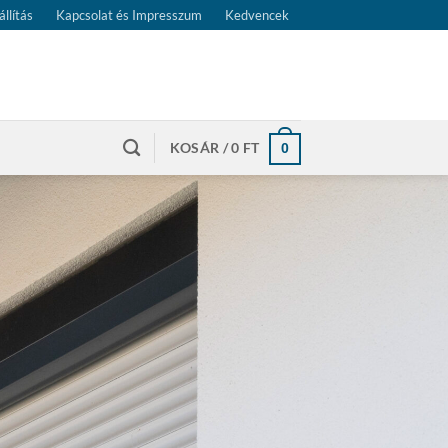
állítás
Kapcsolat és Impresszum
Kedvencek
KOSÁR /
0
FT
0