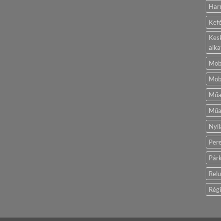
Harm
Kef
Kes
alka
Mobi
Mobi
Műa
Műa
Nyíl
Pere
Pár
Rel
Régi