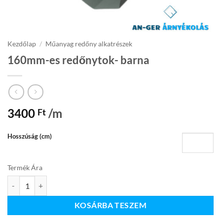
Kezdőlap
/
Műanyag redőny alkatrészek
160mm-es redőnytok- barna
3400
/m
Ft
Hosszúság (cm)
Termék Ára
160mm-es redőnytok- barna mennyiség
KOSÁRBA TESZEM