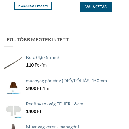
KOSÁRBA TESZEM
VÁLASZTÁS
LEGUTÓBB MEGTEKINTETT
Kefe (4,8x5-mm)
110
Ft
/fm
műanyag párkány (DIÓ/FÓLIÁS) 150mm
3400
Ft
/fm
Redőny tokvég FEHÉR 18 cm
1400
Ft
Műanyag keret - mahagóni