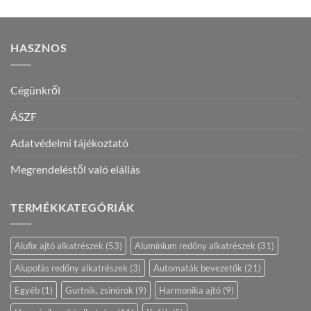
HASZNOS
Cégünkről
ÁSZF
Adatvédelmi tájékoztató
Megrendeléstől való elállás
TERMÉKKATEGÓRIÁK
Alufix ajtó alkatrészek
(53)
Alumínium redőny alkatrészek
(31)
Alupofás redőny alkatrészek
(3)
Automaták bevezetők
(21)
Egyéb
(1)
Gurtnik, zsinórok
(9)
Harmonika ajtó
(9)