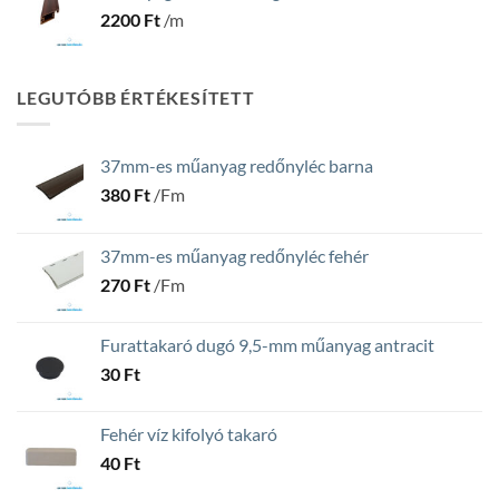
2200
Ft
/m
LEGUTÓBB ÉRTÉKESÍTETT
37mm-es műanyag redőnyléc barna
380
Ft
/Fm
37mm-es műanyag redőnyléc fehér
270
Ft
/Fm
Furattakaró dugó 9,5-mm műanyag antracit
30
Ft
Fehér víz kifolyó takaró
40
Ft