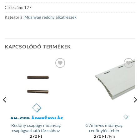
Cikkszám:
127
Kategória:
Műanyag redőny alkatrészek
KAPCSOLÓDÓ TERMÉKEK
Add to
Add to
wishlist
wishlist
Redőny csapágy műanyag
37mm-es műanyag
csapágyazható tárcsához
redőnyléc fehér
270
Ft
270
Ft
/Fm