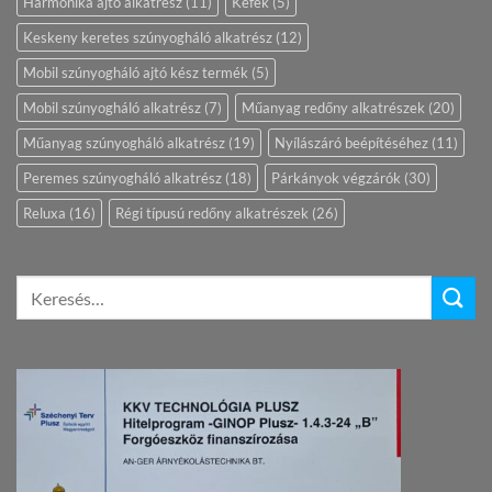
Harmónika ajtó alkatrész
(11)
Kefék
(5)
Keskeny keretes szúnyogháló alkatrész
(12)
Mobil szúnyogháló ajtó kész termék
(5)
Mobil szúnyogháló alkatrész
(7)
Műanyag redőny alkatrészek
(20)
Műanyag szúnyogháló alkatrész
(19)
Nyílászáró beépítéséhez
(11)
Peremes szúnyogháló alkatrész
(18)
Párkányok végzárók
(30)
Reluxa
(16)
Régi típusú redőny alkatrészek
(26)