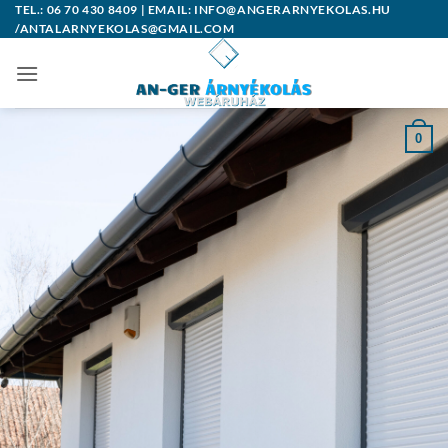
Skip
TEL.: 06 70 430 8409 | EMAIL: INFO@ANGERARNYEKOLAS.HU
/ANTALARNYEKOLAS@GMAIL.COM
to
content
0