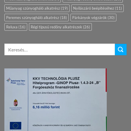
Műanyag szúnyogháló alkatrész
(19)
Nyílászáró beépítéséhez
(11)
Peremes szúnyogháló alkatrész
(18)
Párkányok végzárók
(30)
Reluxa
(16)
Régi típusú redőny alkatrészek
(26)