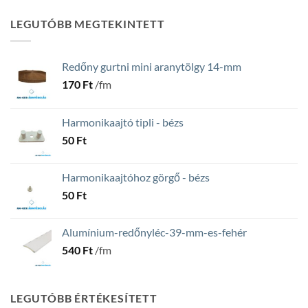
LEGUTÓBB MEGTEKINTETT
Redőny gurtni mini aranytölgy 14-mm
170
Ft
/fm
Harmonikaajtó tipli - bézs
50
Ft
Harmonikaajtóhoz görgő - bézs
50
Ft
Alumínium-redőnyléc-39-mm-es-fehér
540
Ft
/fm
LEGUTÓBB ÉRTÉKESÍTETT