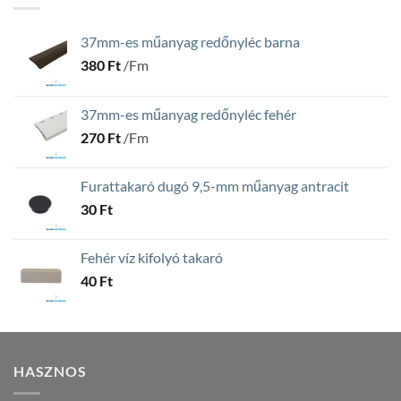
37mm-es műanyag redőnyléc barna
380
Ft
/Fm
37mm-es műanyag redőnyléc fehér
270
Ft
/Fm
Furattakaró dugó 9,5-mm műanyag antracit
30
Ft
Fehér víz kifolyó takaró
40
Ft
HASZNOS