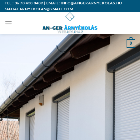
Skip
TEL.: 06 70 430 8409 | EMAIL: INFO@ANGERARNYEKOLAS.HU
/ANTALARNYEKOLAS@GMAIL.COM
to
content
0