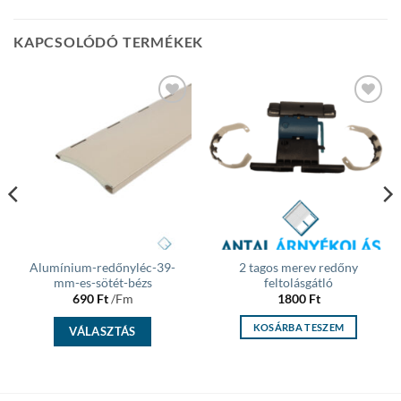
KAPCSOLÓDÓ TERMÉKEK
Add to
Add to
wishlist
wishlist
Alumínium-redőnyléc-39-
2 tagos merev redőny
mm-es-sötét-bézs
feltolásgátló
690
Ft
/Fm
1800
Ft
KOSÁRBA TESZEM
VÁLASZTÁS