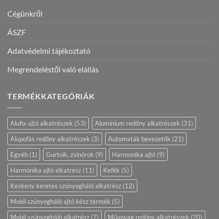
Cégünkről
ÁSZF
Adatvédelmi tájékoztató
Megrendeléstől való elállás
TERMÉKKATEGÓRIÁK
Alufix ajtó alkatrészek
(53)
Alumínium redőny alkatrészek
(31)
Alupofás redőny alkatrészek
(3)
Automaták bevezetők
(21)
Egyéb
(1)
Gurtnik, zsinórok
(9)
Harmonika ajtó
(9)
Harmónika ajtó alkatrész
(11)
Kefék
(5)
Keskeny keretes szúnyogháló alkatrész
(12)
Mobil szúnyogháló ajtó kész termék
(5)
Mobil szúnyogháló alkatrész
(7)
Műanyag redőny alkatrészek
(20)