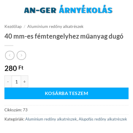
Kezdőlap
/
Alumínium redőny alkatrészek
40 mm-es fémtengelyhez műanyag dugó
280
Ft
40 mm-es fémtengelyhez műanyag dugó mennyiség
KOSÁRBA TESZEM
Cikkszám:
73
Kategóriák:
Alumínium redőny alkatrészek
,
Alupofás redőny alkatrészek