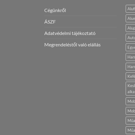
Aluf
Cégünkről
Alum
ÁSZF
Alup
Adatvédelmi tájékoztató
Aut
Megrendeléstől való elállás
Egy
Har
Harm
Kef
Kes
alka
Mobi
Mobi
Műa
Műa