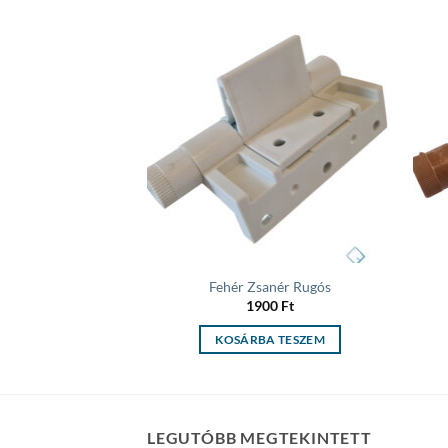
Add to
Add to
wishlist
wishlist
Z” Kilincs
Fehér Zsanér Rugós
40
Ft
1900
Ft
A TESZEM
KOSÁRBA TESZEM
LEGUTÓBB MEGTEKINTETT