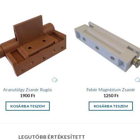
Add to
Add
wishlist
wish
Aranytölgy Zsanér Rugós
Fehér Magnézium Zsanér
1900
Ft
1250
Ft
KOSÁRBA TESZEM
KOSÁRBA TESZEM
LEGUTÓBB ÉRTÉKESÍTETT