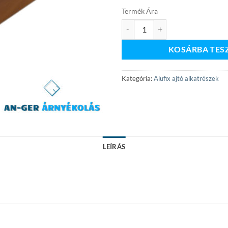
Termék Ára
Aranytölgy 3.5×5 kiemelőkeret m
KOSÁRBA TES
Kategória:
Alufix ajtó alkatrészek
LEÍRÁS