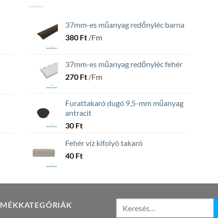
37mm-es műanyag redőnyléc barna
380
Ft
/Fm
37mm-es műanyag redőnyléc fehér
270
Ft
/Fm
Furattakaró dugó 9,5-mm műanyag
antracit
30
Ft
Fehér víz kifolyó takaró
40
Ft
RMÉKKATEGÓRIÁK