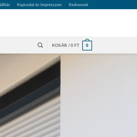
állítás
Kapcsolat és Impresszum
Kedvencek
KOSÁR /
0
FT
0