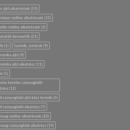
ix ajtó alkatrészek
(53)
ínium redőny alkatrészek
(31)
ofás redőny alkatrészek
(3)
omaták bevezetők
(21)
éb
(1)
Gurtnik, zsinórok
(9)
monika ajtó
(9)
ónika ajtó alkatrész
(11)
ék
(5)
keny keretes szúnyogháló
trész
(12)
l szúnyogháló ajtó kész termék
(5)
l szúnyogháló alkatrész
(7)
nyag redőny alkatrészek
(20)
nyag szúnyogháló alkatrész
(19)