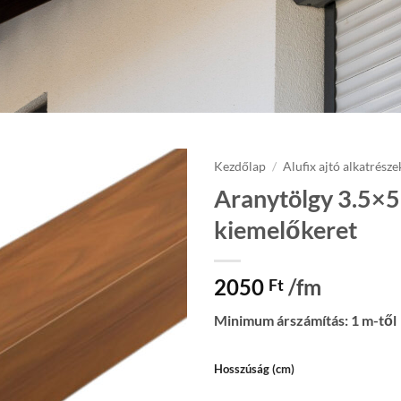
Kezdőlap
/
Alufix ajtó alkatrésze
Aranytölgy 3.5×5
Add to
kiemelőkeret
wishlist
2050
/fm
Ft
Minimum árszámítás: 1 m-től
Hosszúság (cm)