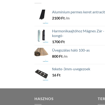
Alumínium permes keret antracit
2100
Ft
/m
Harmonikaajtóhoz Mágnes Zár -
kongó-
1700
Ft
Üvegszálas háló 100-as
800
Ft
/m
fekete-3mm-uvegezoek
16
Ft
HASZNOS
TE