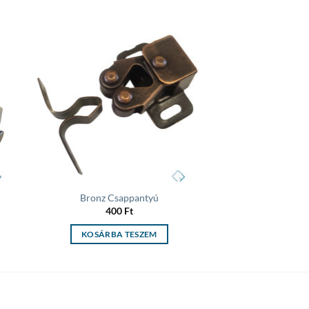
 to
Add to
list
wishlist
Bronz Csappantyú
400
Ft
KOSÁRBA TESZEM