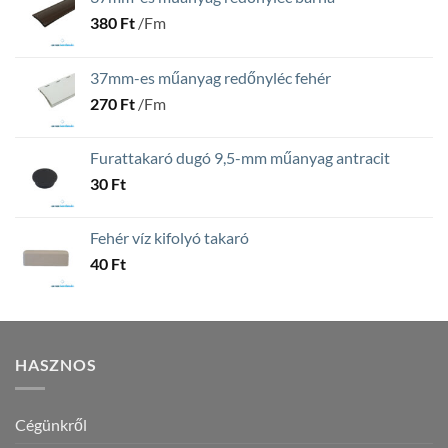
380
Ft
/Fm
37mm-es műanyag redőnyléc fehér
270
Ft
/Fm
Furattakaró dugó 9,5-mm műanyag antracit
30
Ft
Fehér víz kifolyó takaró
40
Ft
HASZNOS
Cégünkről