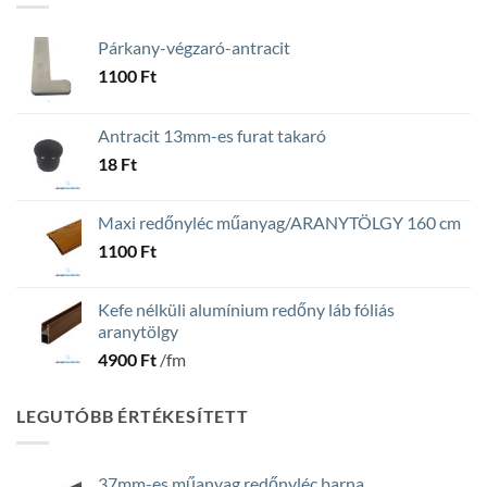
Párkany-végzaró-antracit
1100
Ft
Antracit 13mm-es furat takaró
18
Ft
Maxi redőnyléc műanyag/ARANYTÖLGY 160 cm
1100
Ft
Kefe nélküli alumínium redőny láb fóliás
aranytölgy
4900
Ft
/fm
LEGUTÓBB ÉRTÉKESÍTETT
37mm-es műanyag redőnyléc barna