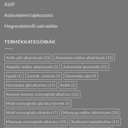
ÁSZF
Adatvédelmi tájékoztató
Megrendeléstől való elállás
TERMÉKKATEGÓRIÁK
Alufix ajtó alkatrészek
(53)
Alumínium redőny alkatrészek
(31)
Alupofás redőny alkatrészek
(3)
Automaták bevezetők
(21)
Egyéb
(1)
Gurtnik, zsinórok
(9)
Harmonika ajtó
(9)
Harmónika ajtó alkatrész
(11)
Kefék
(5)
Keskeny keretes szúnyogháló alkatrész
(12)
Mobil szúnyogháló ajtó kész termék
(5)
Mobil szúnyogháló alkatrész
(7)
Műanyag redőny alkatrészek
(20)
Műanyag szúnyogháló alkatrész
(19)
Nyílászáró beépítéséhez
(11)