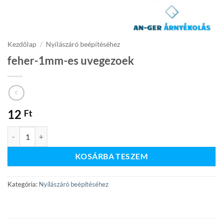
Kezdőlap
/
Nyílászáró beépítéséhez
feher-1mm-es uvegezoek
12
Ft
feher-1mm-es uvegezoek mennyiség
KOSÁRBA TESZEM
Kategória:
Nyílászáró beépítéséhez