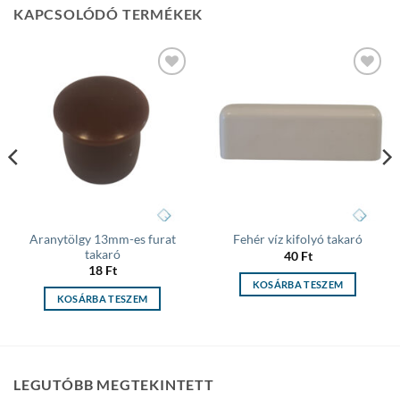
KAPCSOLÓDÓ TERMÉKEK
Add to
Add to
wishlist
wishlist
Aranytölgy 13mm-es furat
Fehér víz kifolyó takaró
takaró
40
Ft
18
Ft
KOSÁRBA TESZEM
KOSÁRBA TESZEM
LEGUTÓBB MEGTEKINTETT