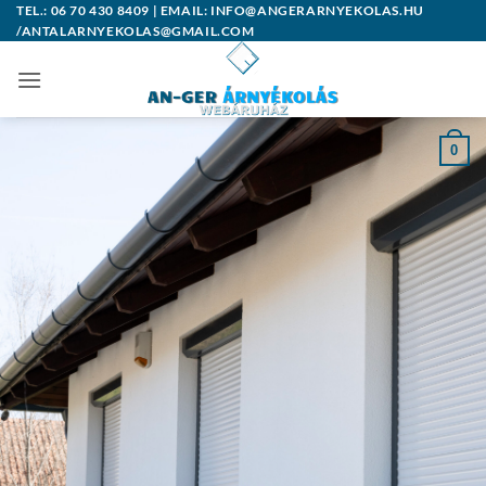
Skip
TEL.: 06 70 430 8409 | EMAIL: INFO@ANGERARNYEKOLAS.HU
/ANTALARNYEKOLAS@GMAIL.COM
to
content
0