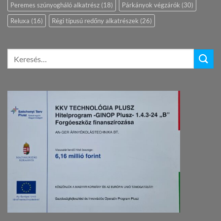
Peremes szúnyogháló alkatrész
(18)
Párkányok végzárók
(30)
Reluxa
(16)
Régi típusú redőny alkatrészek
(26)