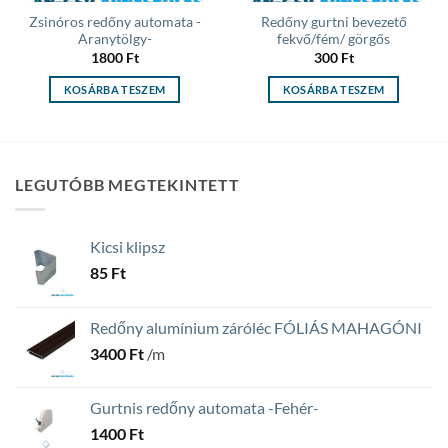
Zsinóros redőny automata -
Redőny gurtni bevezető
Aranytölgy-
fekvő/fém/ görgős
1800
Ft
300
Ft
KOSÁRBA TESZEM
KOSÁRBA TESZEM
LEGUTÓBB MEGTEKINTETT
Kicsi klipsz
85
Ft
Redőny alumínium záróléc FÓLIÁS MAHAGÓNI
3400
Ft
/m
Gurtnis redőny automata -Fehér-
1400
Ft