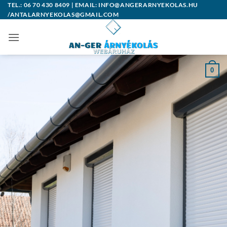
Skip
TEL.: 06 70 430 8409 | EMAIL: INFO@ANGERARNYEKOLAS.HU
/ANTALARNYEKOLAS@GMAIL.COM
to
content
0