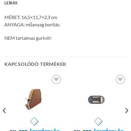
LEÍRÁS
MÉRET: 16,5×11,7×2,3 cm
ANYAGA: műanyag borítás.
NEM tartalmaz gurtnit!
KAPCSOLÓDÓ TERMÉKEK
Add to
Add to
wishlist
wishlist