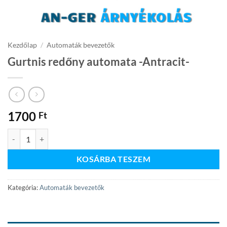
Kezdőlap
/
Automaták bevezetők
Gurtnis redőny automata -Antracit-
1700
Ft
Gurtnis redőny automata -Antracit- mennyiség
KOSÁRBA TESZEM
Kategória:
Automaták bevezetők