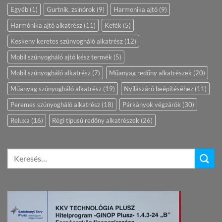
Egyéb
(1)
Gurtnik, zsinórok
(9)
Harmonika ajtó
(9)
Harmónika ajtó alkatrész
(11)
Kefék
(5)
Keskeny keretes szúnyogháló alkatrész
(12)
Mobil szúnyogháló ajtó kész termék
(5)
Mobil szúnyogháló alkatrész
(7)
Műanyag redőny alkatrészek
(20)
Műanyag szúnyogháló alkatrész
(19)
Nyílászáró beépítéséhez
(11)
Peremes szúnyogháló alkatrész
(18)
Párkányok végzárók
(30)
Reluxa
(16)
Régi típusú redőny alkatrészek
(26)