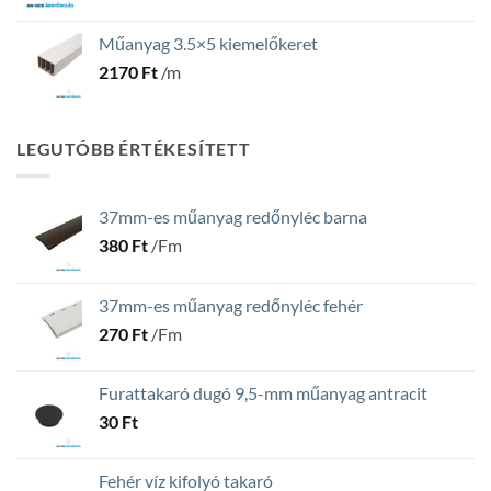
Műanyag 3.5×5 kiemelőkeret
2170
Ft
/m
LEGUTÓBB ÉRTÉKESÍTETT
37mm-es műanyag redőnyléc barna
380
Ft
/Fm
37mm-es műanyag redőnyléc fehér
270
Ft
/Fm
Furattakaró dugó 9,5-mm műanyag antracit
30
Ft
Fehér víz kifolyó takaró