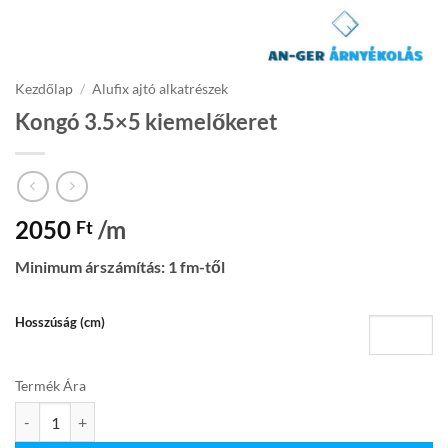
Kezdőlap
/
Alufix ajtó alkatrészek
Kongó 3.5×5 kiemelőkeret
2050
/m
Ft
Minimum árszámítás: 1 fm-től
Hosszúság (cm)
Termék Ára
Kongó 3.5×5 kiemelőkeret mennyiség