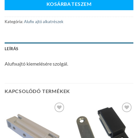
KOSÁRBA TESZEM
Kategória:
Alufix ajtó alkatrészek
LEÍRÁS
Alufixajtó kiemelésére szolgál.
KAPCSOLÓDÓ TERMÉKEK
Add to
Add to
wishlist
wishlist