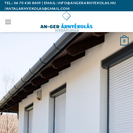
Skip
TEL.: 06 70 430 8409 | EMAIL: INFO@ANGERARNYEKOLAS.HU
/ANTALARNYEKOLAS@GMAIL.COM
to
content
0