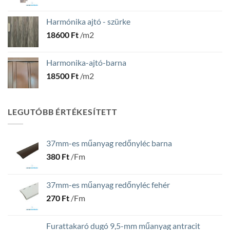
Harmónika ajtó - szürke
18600
Ft
/m2
Harmonika-ajtó-barna
18500
Ft
/m2
LEGUTÓBB ÉRTÉKESÍTETT
37mm-es műanyag redőnyléc barna
380
Ft
/Fm
37mm-es műanyag redőnyléc fehér
270
Ft
/Fm
Furattakaró dugó 9,5-mm műanyag antracit