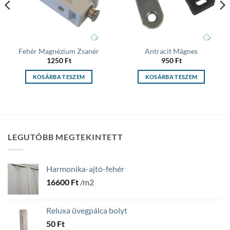
Fehér Magnézium Zsanér
Antracit Mágnes
1250
Ft
950
Ft
KOSÁRBA TESZEM
KOSÁRBA TESZEM
LEGUTÓBB MEGTEKINTETT
Harmonika-ajtó-fehér
16600
Ft
/m2
Reluxa üvegpálca bolyt
50
Ft