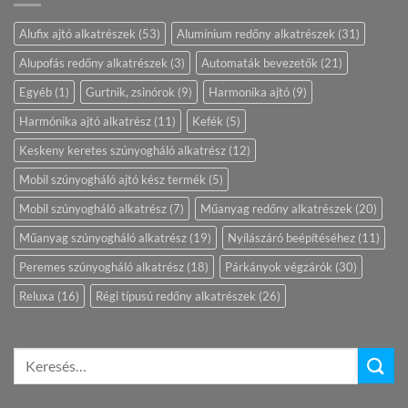
Alufix ajtó alkatrészek
(53)
Alumínium redőny alkatrészek
(31)
Alupofás redőny alkatrészek
(3)
Automaták bevezetők
(21)
Egyéb
(1)
Gurtnik, zsinórok
(9)
Harmonika ajtó
(9)
Harmónika ajtó alkatrész
(11)
Kefék
(5)
Keskeny keretes szúnyogháló alkatrész
(12)
Mobil szúnyogháló ajtó kész termék
(5)
Mobil szúnyogháló alkatrész
(7)
Műanyag redőny alkatrészek
(20)
Műanyag szúnyogháló alkatrész
(19)
Nyílászáró beépítéséhez
(11)
Peremes szúnyogháló alkatrész
(18)
Párkányok végzárók
(30)
Reluxa
(16)
Régi típusú redőny alkatrészek
(26)