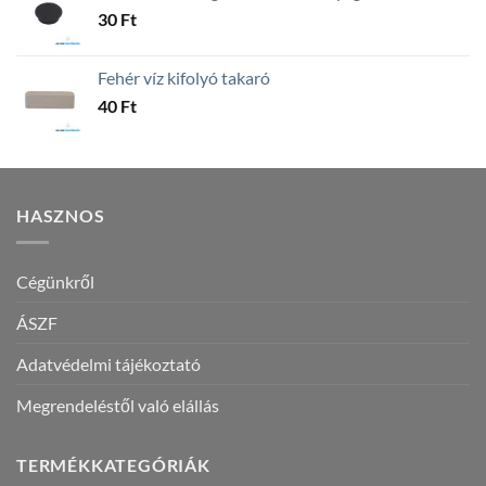
30
Ft
Fehér víz kifolyó takaró
40
Ft
HASZNOS
Cégünkről
ÁSZF
Adatvédelmi tájékoztató
Megrendeléstől való elállás
TERMÉKKATEGÓRIÁK