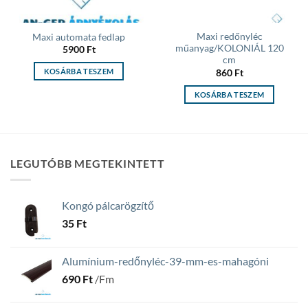
Maxi redőnyléc
Maxi automata fedlap
műanyag/KOLONIÁL 120
5900
Ft
cm
KOSÁRBA TESZEM
860
Ft
KOSÁRBA TESZEM
LEGUTÓBB MEGTEKINTETT
Kongó pálcarögzítő
35
Ft
Alumínium-redőnyléc-39-mm-es-mahagóni
690
Ft
/Fm