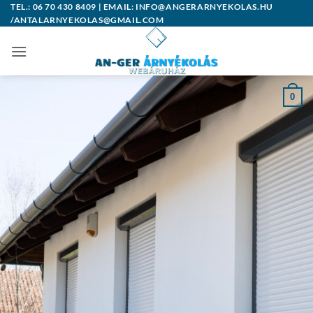
Skip
TEL.: 06 70 430 8409 | EMAIL: INFO@ANGERARNYEKOLAS.HU
/ANTALARNYEKOLAS@GMAIL.COM
to
content
0