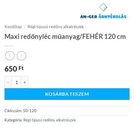
Kezdőlap
/
Régi típusú redőny alkatrészek
Maxi redőnyléc műanyag/FEHÉR 120 cm
650
Ft
Maxi redőnyléc műanyag/FEHÉR 120 cm mennyiség
KOSÁRBA TESZEM
Cikkszám:
50-120
Kategória:
Régi típusú redőny alkatrészek