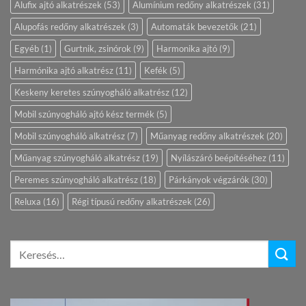
Alufix ajtó alkatrészek
(53)
Alumínium redőny alkatrészek
(31)
Alupofás redőny alkatrészek
(3)
Automaták bevezetők
(21)
Egyéb
(1)
Gurtnik, zsinórok
(9)
Harmonika ajtó
(9)
Harmónika ajtó alkatrész
(11)
Kefék
(5)
Keskeny keretes szúnyogháló alkatrész
(12)
Mobil szúnyogháló ajtó kész termék
(5)
Mobil szúnyogháló alkatrész
(7)
Műanyag redőny alkatrészek
(20)
Műanyag szúnyogháló alkatrész
(19)
Nyílászáró beépítéséhez
(11)
Peremes szúnyogháló alkatrész
(18)
Párkányok végzárók
(30)
Reluxa
(16)
Régi típusú redőny alkatrészek
(26)