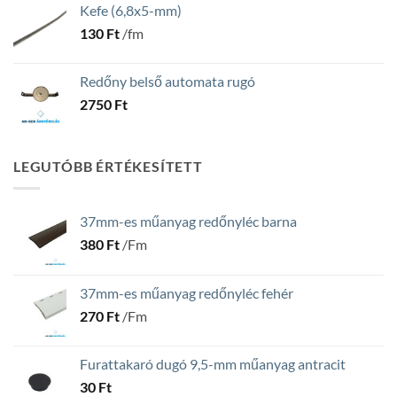
Kefe (6,8x5-mm)
130
Ft
/fm
Redőny belső automata rugó
2750
Ft
LEGUTÓBB ÉRTÉKESÍTETT
37mm-es műanyag redőnyléc barna
380
Ft
/Fm
37mm-es műanyag redőnyléc fehér
270
Ft
/Fm
Furattakaró dugó 9,5-mm műanyag antracit
30
Ft