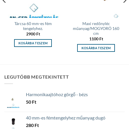
Tárcsa 60 mm-es fém
Maxi redőnyléc
tengelyhez.
műanyag/MOGYORÓ 160
cm
2900
Ft
1100
Ft
KOSÁRBA TESZEM
KOSÁRBA TESZEM
LEGUTÓBB MEGTEKINTETT
Harmonikaajtóhoz görgő - bézs
50
Ft
40 mm-es fémtengelyhez műanyag dugó
280
Ft