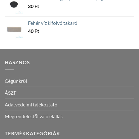
30
Ft
Fehér víz kifolyó takaró
40
Ft
HASZNOS
Cégünkről
ÁSZF
Adatvédelmi tájékoztató
Megrendeléstől való elállás
TERMÉKKATEGÓRIÁK