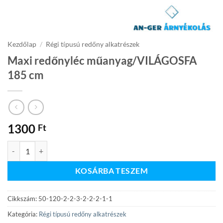
Kezdőlap
/
Régi típusú redőny alkatrészek
Maxi redőnyléc műanyag/VILÁGOSFA
185 cm
1300
Ft
Maxi redőnyléc műanyag/VILÁGOSFA 185 cm mennyiség
KOSÁRBA TESZEM
Cikkszám:
50-120-2-2-3-2-2-2-1-1
Kategória:
Régi típusú redőny alkatrészek