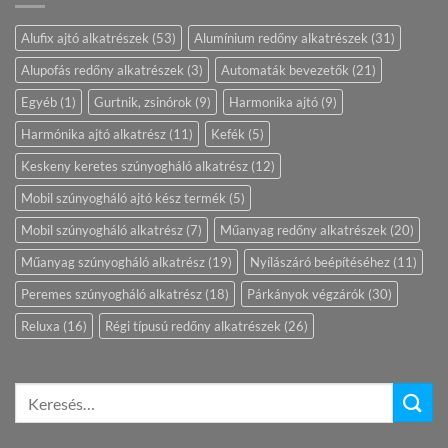
Alufix ajtó alkatrészek
(53)
Alumínium redőny alkatrészek
(31)
Alupofás redőny alkatrészek
(3)
Automaták bevezetők
(21)
Egyéb
(1)
Gurtnik, zsinórok
(9)
Harmonika ajtó
(9)
Harmónika ajtó alkatrész
(11)
Kefék
(5)
Keskeny keretes szúnyogháló alkatrész
(12)
Mobil szúnyogháló ajtó kész termék
(5)
Mobil szúnyogháló alkatrész
(7)
Műanyag redőny alkatrészek
(20)
Műanyag szúnyogháló alkatrész
(19)
Nyílászáró beépítéséhez
(11)
Peremes szúnyogháló alkatrész
(18)
Párkányok végzárók
(30)
Reluxa
(16)
Régi típusú redőny alkatrészek
(26)