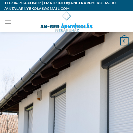
Skip
TEL.: 06 70 430 8409 | EMAIL: INFO@ANGERARNYEKOLAS.HU
/ANTALARNYEKOLAS@GMAIL.COM
to
content
0