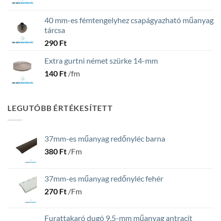
40 mm-es fémtengelyhez csapágyazható műanyag
tárcsa
290
Ft
Extra gurtni német szürke 14-mm
140
Ft
/fm
LEGUTÓBB ÉRTÉKESÍTETT
37mm-es műanyag redőnyléc barna
380
Ft
/Fm
37mm-es műanyag redőnyléc fehér
270
Ft
/Fm
Furattakaró dugó 9,5-mm műanyag antracit