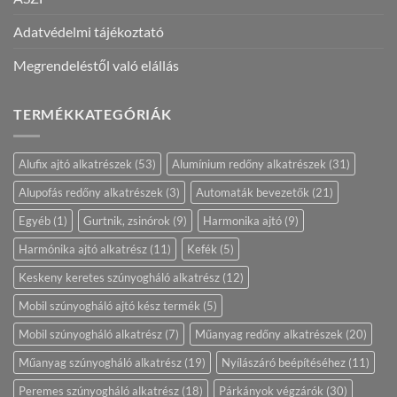
Adatvédelmi tájékoztató
Megrendeléstől való elállás
TERMÉKKATEGÓRIÁK
Alufix ajtó alkatrészek
(53)
Alumínium redőny alkatrészek
(31)
Alupofás redőny alkatrészek
(3)
Automaták bevezetők
(21)
Egyéb
(1)
Gurtnik, zsinórok
(9)
Harmonika ajtó
(9)
Harmónika ajtó alkatrész
(11)
Kefék
(5)
Keskeny keretes szúnyogháló alkatrész
(12)
Mobil szúnyogháló ajtó kész termék
(5)
Mobil szúnyogháló alkatrész
(7)
Műanyag redőny alkatrészek
(20)
Műanyag szúnyogháló alkatrész
(19)
Nyílászáró beépítéséhez
(11)
Peremes szúnyogháló alkatrész
(18)
Párkányok végzárók
(30)