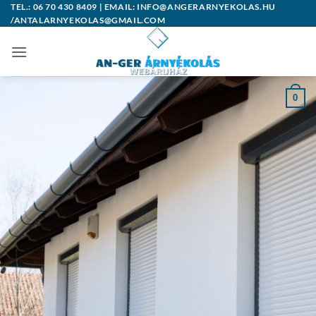
Skip
TEL.: 06 70 430 8409 | EMAIL: INFO@ANGERARNYEKOLAS.HU
/ANTALARNYEKOLAS@GMAIL.COM
to
content
0