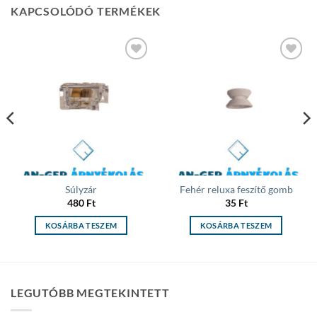
KAPCSOLÓDÓ TERMÉKEK
Add to
Add to
wishlist
wishlist
Súlyzár
Fehér reluxa feszítő gomb
480
Ft
35
Ft
KOSÁRBA TESZEM
KOSÁRBA TESZEM
LEGUTÓBB MEGTEKINTETT