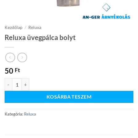
Kezdőlap
/
Reluxa
Reluxa üvegpálca bolyt
50
Ft
Reluxa üvegpálca bolyt mennyiség
KOSÁRBA TESZEM
Kategória:
Reluxa