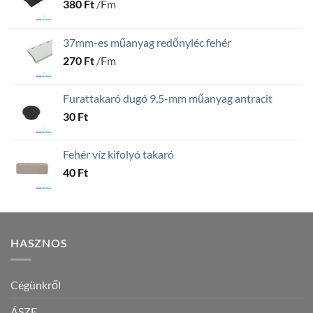
380
Ft
/Fm
37mm-es műanyag redőnyléc fehér
270
Ft
/Fm
Furattakaró dugó 9,5-mm műanyag antracit
30
Ft
Fehér víz kifolyó takaró
40
Ft
HASZNOS
Cégünkről
ÁSZF