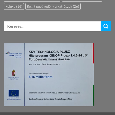
Reluxa
(16)
Régi típusú redőny alkatrészek
(26)