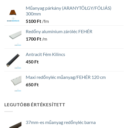
Műanyag párkány (ARANYTÖLGY/FÓLIÁS)
300mm
5100
Ft
/fm
Redőny alumínium záróléc FEHÉR
1700
Ft
/m
Antracit Fém Kilincs
450
Ft
Maxi redőnyléc műanyag/FEHÉR 120 cm
650
Ft
LEGUTÓBB ÉRTÉKESÍTETT
37mm-es műanyag redőnyléc barna