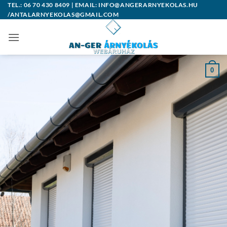
Skip
TEL.: 06 70 430 8409 | EMAIL: INFO@ANGERARNYEKOLAS.HU
/ANTALARNYEKOLAS@GMAIL.COM
to
content
0