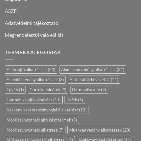
ÁSZF
Adatvédelmi tájékoztató
Megrendeléstől való elállás
TERMÉKKATEGÓRIÁK
Alufix ajtó alkatrészek
(53)
Alumínium redőny alkatrészek
(31)
Alupofás redőny alkatrészek
(3)
Automaták bevezetők
(21)
Egyéb
(1)
Gurtnik, zsinórok
(9)
Harmonika ajtó
(9)
Harmónika ajtó alkatrész
(11)
Kefék
(5)
Keskeny keretes szúnyogháló alkatrész
(12)
Mobil szúnyogháló ajtó kész termék
(5)
Mobil szúnyogháló alkatrész
(7)
Műanyag redőny alkatrészek
(20)
Műanyag szúnyogháló alkatrész
(19)
Nyílászáró beépítéséhez
(11)