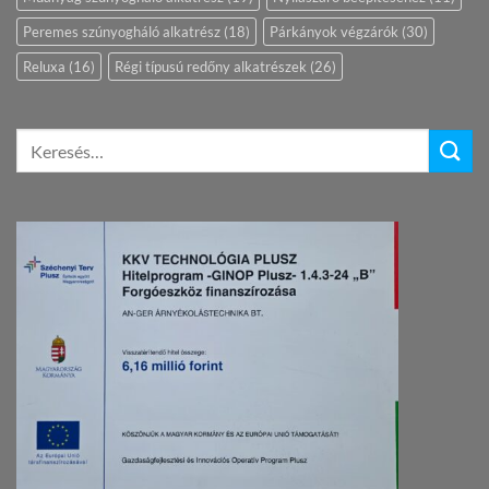
Peremes szúnyogháló alkatrész
(18)
Párkányok végzárók
(30)
Reluxa
(16)
Régi típusú redőny alkatrészek
(26)