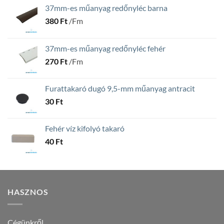
37mm-es műanyag redőnyléc barna
380
Ft
/Fm
37mm-es műanyag redőnyléc fehér
270
Ft
/Fm
Furattakaró dugó 9,5-mm műanyag antracit
30
Ft
Fehér víz kifolyó takaró
40
Ft
HASZNOS
Cégünkről