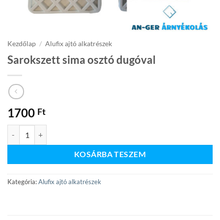
Kezdőlap
/
Alufix ajtó alkatrészek
Sarokszett sima osztó dugóval
1700
Ft
Sarokszett sima osztó dugóval mennyiség
KOSÁRBA TESZEM
Kategória:
Alufix ajtó alkatrészek