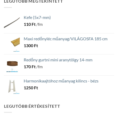
LEGUTÓBB MEGTEKINTETT
Kefe (5x7-mm)
110
Ft
/fm
Maxi redőnyléc műanyag/VILÁGOSFA 185 cm
1300
Ft
Redőny gurtni mini aranytölgy 14-mm
170
Ft
/fm
Harmonikaajtóhoz műanyag kilincs - bézs
1250
Ft
LEGUTÓBB ÉRTÉKESÍTETT