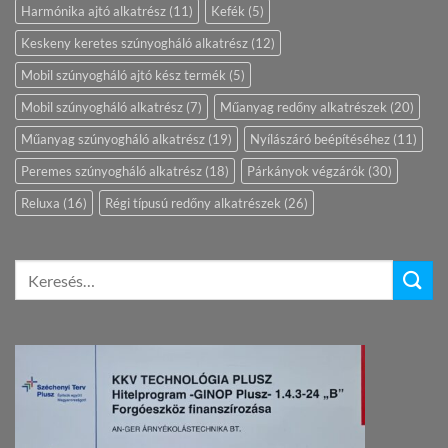
Harmónika ajtó alkatrész
(11)
Kefék
(5)
Keskeny keretes szúnyogháló alkatrész
(12)
Mobil szúnyogháló ajtó kész termék
(5)
Mobil szúnyogháló alkatrész
(7)
Műanyag redőny alkatrészek
(20)
Műanyag szúnyogháló alkatrész
(19)
Nyílászáró beépítéséhez
(11)
Peremes szúnyogháló alkatrész
(18)
Párkányok végzárók
(30)
Reluxa
(16)
Régi típusú redőny alkatrészek
(26)