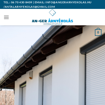
Skip
TEL.: 06 70 430 8409 | EMAIL: INFO@ANGERARNYEKOLAS.HU
/ANTALARNYEKOLAS@GMAIL.COM
to
content
0