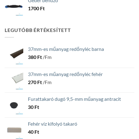
Géder behúzó
1700
Ft
LEGUTÓBB ÉRTÉKESÍTETT
37mm-es műanyag redőnyléc barna
380
Ft
/Fm
37mm-es műanyag redőnyléc fehér
270
Ft
/Fm
Furattakaró dugó 9,5-mm műanyag antracit
30
Ft
Fehér víz kifolyó takaró
40
Ft