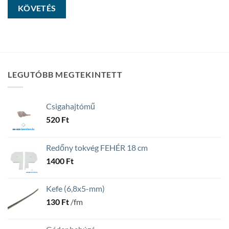
KÖVETÉS
LEGUTÓBB MEGTEKINTETT
Csigahajtómű
520
Ft
Redőny tokvég FEHÉR 18 cm
1400
Ft
Kefe (6,8x5-mm)
130
Ft
/fm