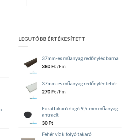
LEGUTÓBB ÉRTÉKESÍTETT
37mm-es műanyag redőnyléc barna
380
Ft
/Fm
37mm-es műanyag redőnyléc fehér
270
Ft
/Fm
Furattakaró dugó 9,5-mm műanyag
b
antracit
30
Ft
Fehér víz kifolyó takaró