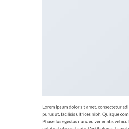
Lorem ipsum dolor sit amet, consectetur adip
purus ut, facilisis ultrices nibh. Quisque co
Phasellus egestas nunc eu venenatis vehicula.
volutpat placerat ante. Vestibulum sit amet 