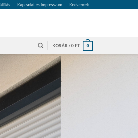
állítás
Kapcsolat és Impresszum
Kedvencek
KOSÁR /
0
FT
0