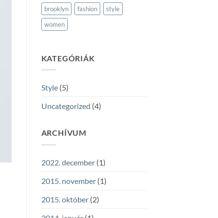
brooklyn
fashion
style
women
KATEGÓRIÁK
Style
(5)
Uncategorized
(4)
ARCHÍVUM
2022. december
(1)
2015. november
(1)
2015. október
(2)
2014. január
(1)