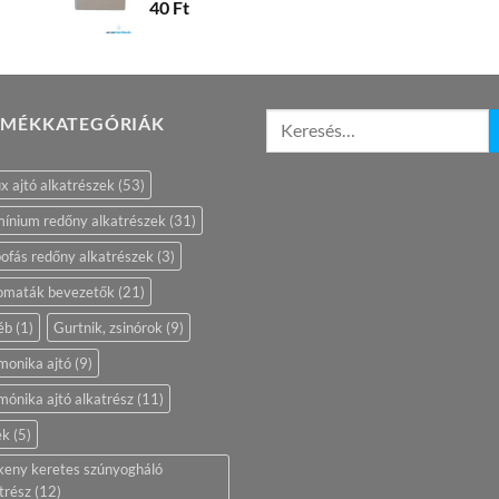
40
Ft
RMÉKKATEGÓRIÁK
ix ajtó alkatrészek
(53)
ínium redőny alkatrészek
(31)
ofás redőny alkatrészek
(3)
omaták bevezetők
(21)
éb
(1)
Gurtnik, zsinórok
(9)
monika ajtó
(9)
ónika ajtó alkatrész
(11)
ék
(5)
keny keretes szúnyogháló
trész
(12)