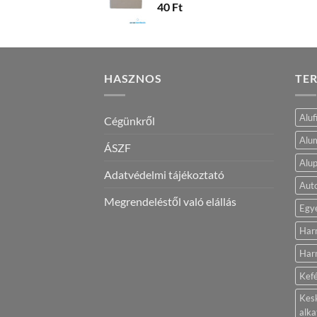
40
Ft
HASZNOS
TE
Aluf
Cégünkről
Alum
ÁSZF
Alup
Adatvédelmi tájékoztató
Aut
Megrendeléstől való elállás
Egy
Har
Harm
Kef
Kes
alka