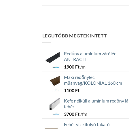
LEGUTÓBB MEGTEKINTETT
Redőny alumínium záróléc
ANTRACIT
1900
Ft
/m
Maxi redőnyléc
műanyag/KOLONIÁL 160 cm
1100
Ft
Kefe nélküli alumínium redőny lá
fehér
3700
Ft
/fm
Fehér víz kifolyó takaró