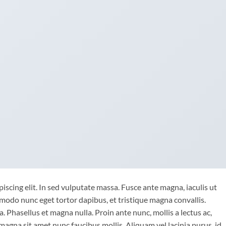
iscing elit. In sed vulputate massa. Fusce ante magna, iaculis ut
mmodo nunc eget tortor dapibus, et tristique magna convallis.
 Phasellus et magna nulla. Proin ante nunc, mollis a lectus ac,
magna sit amet nunc faucibus mollis. Aliquam vel lacinia purus, id