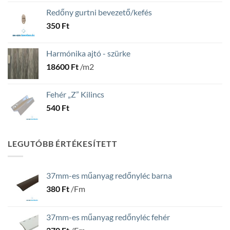
Redőny gurtni bevezető/kefés
350
Ft
Harmónika ajtó - szürke
18600
Ft
/m2
Fehér „Z” Kilincs
540
Ft
LEGUTÓBB ÉRTÉKESÍTETT
37mm-es műanyag redőnyléc barna
380
Ft
/Fm
37mm-es műanyag redőnyléc fehér