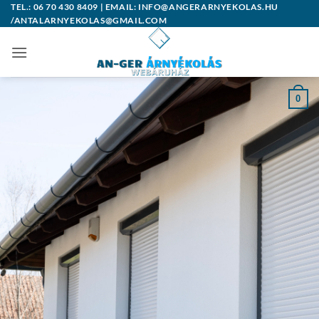
Skip
TEL.: 06 70 430 8409 | EMAIL: INFO@ANGERARNYEKOLAS.HU
/ANTALARNYEKOLAS@GMAIL.COM
to
content
0