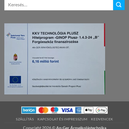
SZÁLLÍTÁS
KAPCSOLAT ÉS IMPRESSZUM
KEDVENCEK
Copyright 2026 ©
An-Ger Árnyékolástechnika