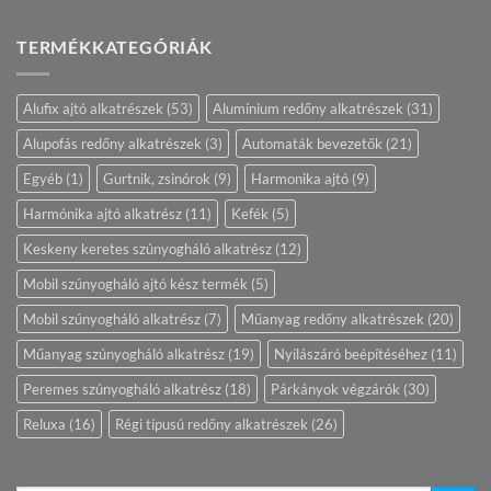
TERMÉKKATEGÓRIÁK
Alufix ajtó alkatrészek
(53)
Alumínium redőny alkatrészek
(31)
Alupofás redőny alkatrészek
(3)
Automaták bevezetők
(21)
Egyéb
(1)
Gurtnik, zsinórok
(9)
Harmonika ajtó
(9)
Harmónika ajtó alkatrész
(11)
Kefék
(5)
Keskeny keretes szúnyogháló alkatrész
(12)
Mobil szúnyogháló ajtó kész termék
(5)
Mobil szúnyogháló alkatrész
(7)
Műanyag redőny alkatrészek
(20)
Műanyag szúnyogháló alkatrész
(19)
Nyílászáró beépítéséhez
(11)
Peremes szúnyogháló alkatrész
(18)
Párkányok végzárók
(30)
Reluxa
(16)
Régi típusú redőny alkatrészek
(26)