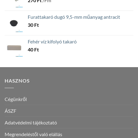
270
Ft
/Fm
Furattakaró dugó 9,5-mm műanyag antracit
30
Ft
Fehér víz kifolyó takaró
40
Ft
HASZNOS
Cégünkről
ÁSZF
Adatvédelmi tájékoztató
Megrendeléstől való elállás