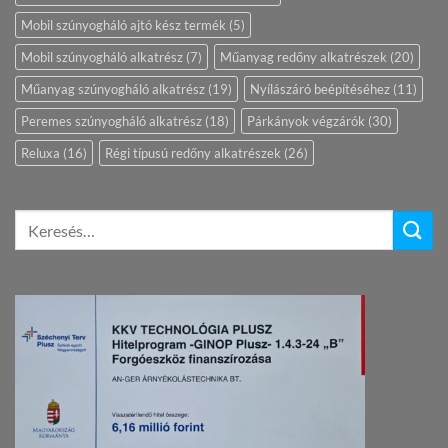
Mobil szúnyogháló ajtó kész termék
(5)
Mobil szúnyogháló alkatrész
(7)
Műanyag redőny alkatrészek
(20)
Műanyag szúnyogháló alkatrész
(19)
Nyílászáró beépítéséhez
(11)
Peremes szúnyogháló alkatrész
(18)
Párkányok végzárók
(30)
Reluxa
(16)
Régi típusú redőny alkatrészek
(26)