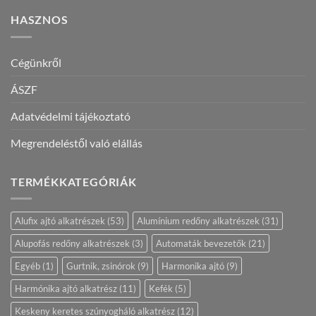
HASZNOS
Cégünkről
ÁSZF
Adatvédelmi tájékoztató
Megrendeléstől való elállás
TERMÉKKATEGÓRIÁK
Alufix ajtó alkatrészek
(53)
Alumínium redőny alkatrészek
(31)
Alupofás redőny alkatrészek
(3)
Automaták bevezetők
(21)
Egyéb
(1)
Gurtnik, zsinórok
(9)
Harmonika ajtó
(9)
Harmónika ajtó alkatrész
(11)
Kefék
(5)
Keskeny keretes szúnyogháló alkatrész
(12)