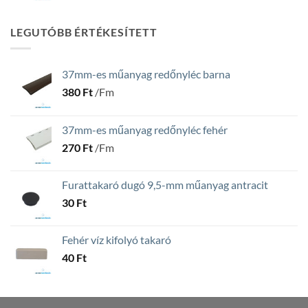
LEGUTÓBB ÉRTÉKESÍTETT
37mm-es műanyag redőnyléc barna
380
Ft
/Fm
37mm-es műanyag redőnyléc fehér
270
Ft
/Fm
Furattakaró dugó 9,5-mm műanyag antracit
30
Ft
Fehér víz kifolyó takaró
40
Ft