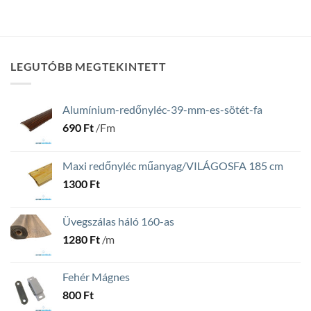
LEGUTÓBB MEGTEKINTETT
Alumínium-redőnyléc-39-mm-es-sötét-fa
690
Ft
/Fm
Maxi redőnyléc műanyag/VILÁGOSFA 185 cm
1300
Ft
Üvegszálas háló 160-as
1280
Ft
/m
Fehér Mágnes
800
Ft