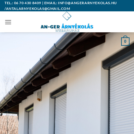
Skip
TEL.: 06 70 430 8409 | EMAIL: INFO@ANGERARNYEKOLAS.HU
/ANTALARNYEKOLAS@GMAIL.COM
to
content
0