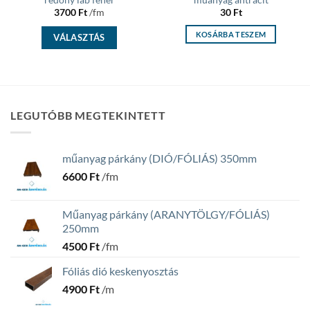
3700
Ft
/fm
30
Ft
KOSÁRBA TESZEM
VÁLASZTÁS
LEGUTÓBB MEGTEKINTETT
műanyag párkány (DIÓ/FÓLIÁS) 350mm
6600
Ft
/fm
Műanyag párkány (ARANYTÖLGY/FÓLIÁS)
250mm
4500
Ft
/fm
Fóliás dió keskenyosztás
4900
Ft
/m