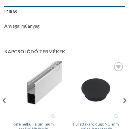
LEÍRÁS
Anyaga: műanyag
KAPCSOLÓDÓ TERMÉKEK
Add to
Add to
wishlist
wishlist
Kefe nélküli alumínium
Furattakaró dugó 9,5-mm
redőny láb fehér
műanyag antracit