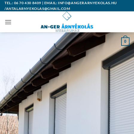
Skip
TEL.: 06 70 430 8409 | EMAIL: INFO@ANGERARNYEKOLAS.HU
/ANTALARNYEKOLAS@GMAIL.COM
to
content
0