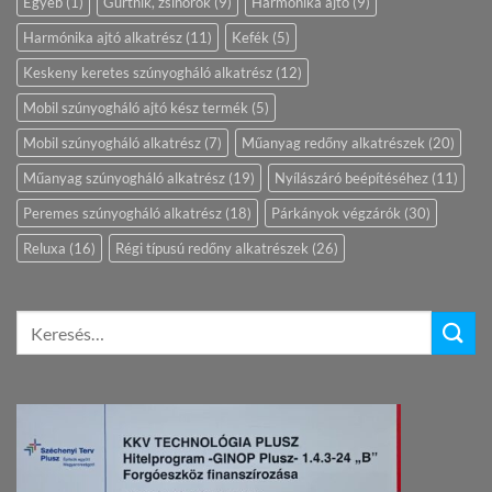
Egyéb
(1)
Gurtnik, zsinórok
(9)
Harmonika ajtó
(9)
Harmónika ajtó alkatrész
(11)
Kefék
(5)
Keskeny keretes szúnyogháló alkatrész
(12)
Mobil szúnyogháló ajtó kész termék
(5)
Mobil szúnyogháló alkatrész
(7)
Műanyag redőny alkatrészek
(20)
Műanyag szúnyogháló alkatrész
(19)
Nyílászáró beépítéséhez
(11)
Peremes szúnyogháló alkatrész
(18)
Párkányok végzárók
(30)
Reluxa
(16)
Régi típusú redőny alkatrészek
(26)