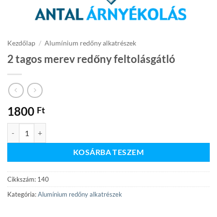
Kezdőlap
/
Alumínium redőny alkatrészek
2 tagos merev redőny feltolásgátló
1800
Ft
2 tagos merev redőny feltolásgátló mennyiség
KOSÁRBA TESZEM
Cikkszám:
140
Kategória:
Alumínium redőny alkatrészek