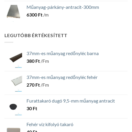
Műanyag-párkány-antracit-300mm
6300
Ft
/m
LEGUTÓBB ÉRTÉKESÍTETT
37mm-es műanyag redőnyléc barna
380
Ft
/Fm
37mm-es műanyag redőnyléc fehér
270
Ft
/Fm
Furattakaró dugó 9,5-mm műanyag antracit
30
Ft
Fehér víz kifolyó takaró
40
Ft