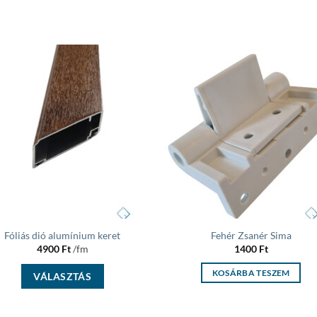
Add to
Add
wishlist
wish
Fóliás dió alumínium keret
Fehér Zsanér Sima
4900
Ft
/fm
1400
Ft
KOSÁRBA TESZEM
VÁLASZTÁS