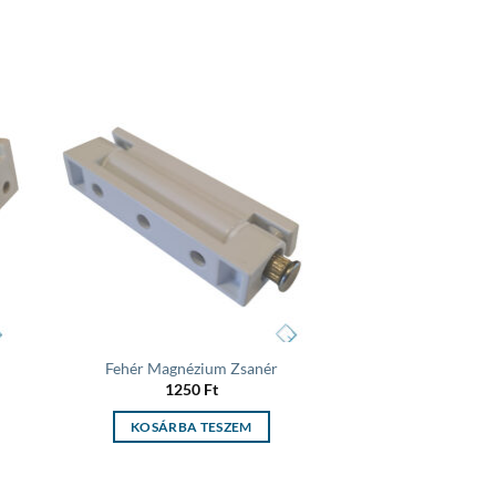
 to
Add to
list
wishlist
Fehér Magnézium Zsanér
1250
Ft
KOSÁRBA TESZEM