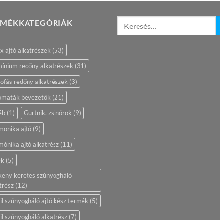
RMÉKKATEGÓRIÁK
ix ajtó alkatrészek
(53)
ínium redőny alkatrészek
(31)
ofás redőny alkatrészek
(3)
omaták bevezetők
(21)
éb
(1)
Gurtnik, zsinórok
(9)
monika ajtó
(9)
ónika ajtó alkatrész
(11)
ék
(5)
keny keretes szúnyogháló
trész
(12)
l szúnyogháló ajtó kész termék
(5)
l szúnyogháló alkatrész
(7)