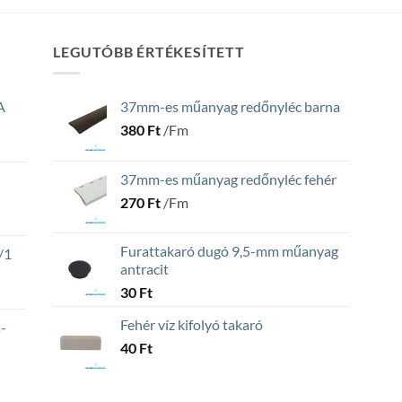
LEGUTÓBB ÉRTÉKESÍTETT
A
37mm-es műanyag redőnyléc barna
380
Ft
/Fm
37mm-es műanyag redőnyléc fehér
270
Ft
/Fm
Furattakaró dugó 9,5-mm műanyag
/1
antracit
30
Ft
Fehér víz kifolyó takaró
-
40
Ft