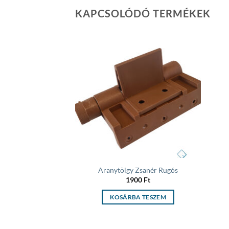
KAPCSOLÓDÓ TERMÉKEK
Add to
Add to
wishlist
wishlist
ergumi
Aranytölgy Zsanér Rugós
Ft
/fm
1900
Ft
KOSÁRBA TESZEM
SZTÁS