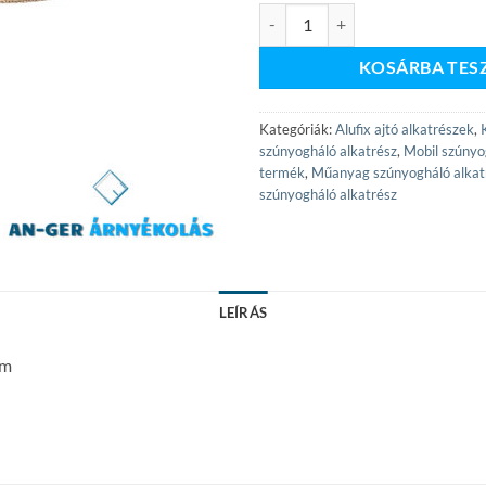
Üvegszálas háló 160-as mennyisé
KOSÁRBA TES
Kategóriák:
Alufix ajtó alkatrészek
,
szúnyogháló alkatrész
,
Mobil szúnyo
termék
,
Műanyag szúnyogháló alkat
szúnyogháló alkatrész
LEÍRÁS
fm