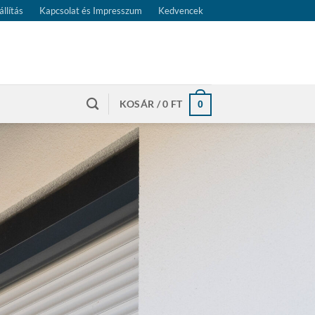
állítás
Kapcsolat és Impresszum
Kedvencek
KOSÁR /
0
FT
0