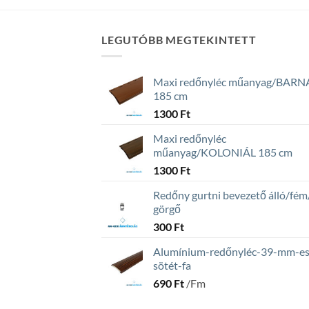
LEGUTÓBB MEGTEKINTETT
Maxi redőnyléc műanyag/BARN
185 cm
1300
Ft
Maxi redőnyléc
műanyag/KOLONIÁL 185 cm
1300
Ft
Redőny gurtni bevezető álló/fém
görgő
300
Ft
Alumínium-redőnyléc-39-mm-es
sötét-fa
690
Ft
/Fm