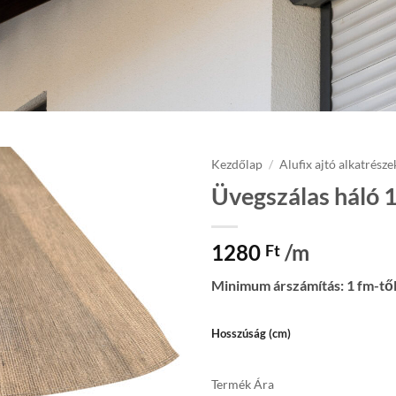
Kezdőlap
/
Alufix ajtó alkatrésze
Üvegszálas háló 
Add to
wishlist
1280
/m
Ft
Minimum árszámítás: 1 fm-tő
Hosszúság (cm)
Termék Ára