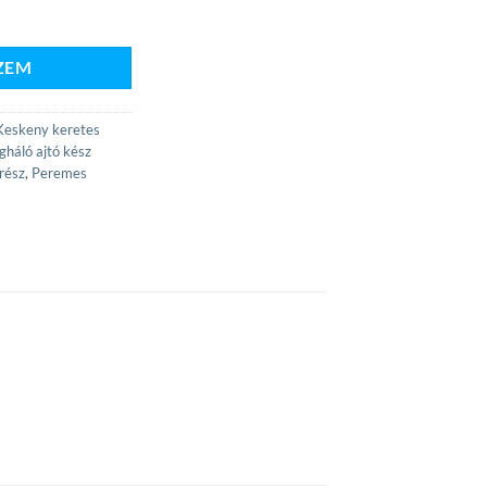
g
ZEM
Keskeny keretes
gháló ajtó kész
rész
,
Peremes