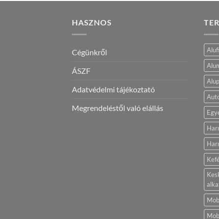
HASZNOS
TE
Aluf
Cégünkről
Alum
ÁSZF
Alup
Adatvédelmi tájékoztató
Aut
Megrendeléstől való elállás
Egy
Har
Harm
Kef
Kes
alka
Mobi
Mobi