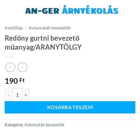
Kezdőlap
/
Automaták bevezetők
Redőny gurtni bevezető
műanyag/ARANYTÖLGY
190
Ft
Redőny gurtni bevezető műanyag/ARANYTÖLGY mennyiség
KOSÁRBA TESZEM
Kategória:
Automaták bevezetők