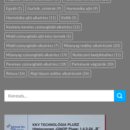
Egyéb
(1)
Gurtnik, zsinórok
(9)
Harmonika ajtó
(9)
Harmónika ajtó alkatrész
(11)
Kefék
(5)
Keskeny keretes szúnyogháló alkatrész
(12)
Mobil szúnyogháló ajtó kész termék
(5)
Mobil szúnyogháló alkatrész
(7)
Műanyag redőny alkatrészek
(20)
Műanyag szúnyogháló alkatrész
(19)
Nyílászáró beépítéséhez
(11)
Peremes szúnyogháló alkatrész
(18)
Párkányok végzárók
(30)
Reluxa
(16)
Régi típusú redőny alkatrészek
(26)