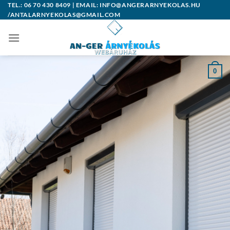
Skip
TEL.: 06 70 430 8409 | EMAIL: INFO@ANGERARNYEKOLAS.HU
/ANTALARNYEKOLAS@GMAIL.COM
to
content
0