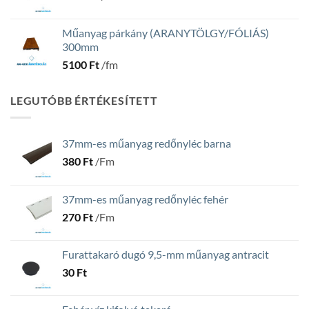
Műanyag párkány (ARANYTÖLGY/FÓLIÁS)
300mm
5100
Ft
/fm
LEGUTÓBB ÉRTÉKESÍTETT
37mm-es műanyag redőnyléc barna
380
Ft
/Fm
37mm-es műanyag redőnyléc fehér
270
Ft
/Fm
Furattakaró dugó 9,5-mm műanyag antracit
30
Ft