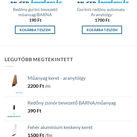
Redőny gurtni bevezető
Gurtnis redőny automata -
műanyag/BARNA
Aranytölgy-
190
Ft
1700
Ft
KOSÁRBA TESZEM
KOSÁRBA TESZEM
LEGUTÓBB MEGTEKINTETT
Műanyag keret - aranytölgy
2200
Ft
/m
Redőny zsinór bevezető BARNA/műanyag
390
Ft
Fehér alumínium keskeny keret
1500
Ft
/fm