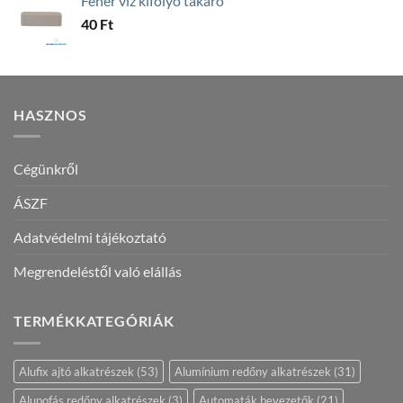
Fehér víz kifolyó takaró
40
Ft
HASZNOS
Cégünkről
ÁSZF
Adatvédelmi tájékoztató
Megrendeléstől való elállás
TERMÉKKATEGÓRIÁK
Alufix ajtó alkatrészek
(53)
Alumínium redőny alkatrészek
(31)
Alupofás redőny alkatrészek
(3)
Automaták bevezetők
(21)