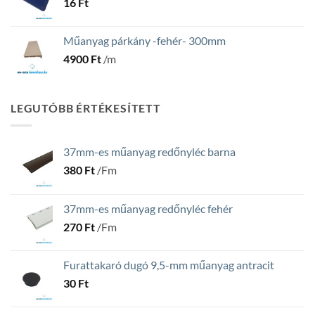
16
Ft
Műanyag párkány -fehér- 300mm
4900
Ft
/m
LEGUTÓBB ÉRTÉKESÍTETT
37mm-es műanyag redőnyléc barna
380
Ft
/Fm
37mm-es műanyag redőnyléc fehér
270
Ft
/Fm
Furattakaró dugó 9,5-mm műanyag antracit
30
Ft