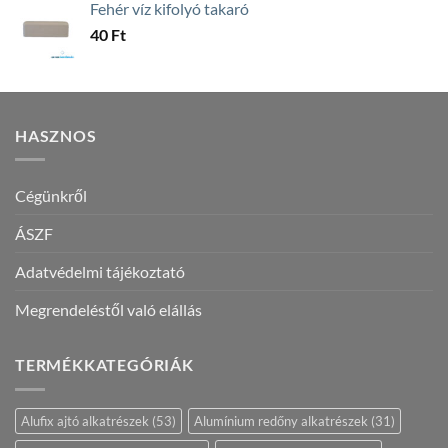
Fehér víz kifolyó takaró
40
Ft
HASZNOS
Cégünkről
ÁSZF
Adatvédelmi tájékoztató
Megrendeléstől való elállás
TERMÉKKATEGÓRIÁK
Alufix ajtó alkatrészek
(53)
Alumínium redőny alkatrészek
(31)