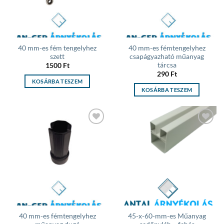
40 mm-es fém tengelyhez
40 mm-es fémtengelyhez
szett
csapágyazható műanyag
tárcsa
1500
Ft
290
Ft
KOSÁRBA TESZEM
KOSÁRBA TESZEM
Add to
Add to
wishlist
wishlist
40 mm-es fémtengelyhez
45-x-60-mm-es Műanyag