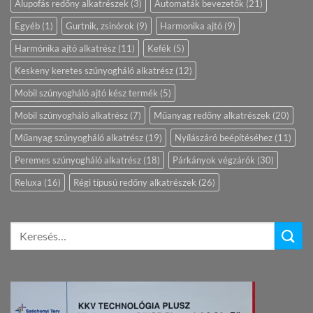
Alupofás redőny alkatrészek
(3)
Automaták bevezetők
(21)
Egyéb
(1)
Gurtnik, zsinórok
(9)
Harmonika ajtó
(9)
Harmónika ajtó alkatrész
(11)
Kefék
(5)
Keskeny keretes szúnyogháló alkatrész
(12)
Mobil szúnyogháló ajtó kész termék
(5)
Mobil szúnyogháló alkatrész
(7)
Műanyag redőny alkatrészek
(20)
Műanyag szúnyogháló alkatrész
(19)
Nyílászáró beépítéséhez
(11)
Peremes szúnyogháló alkatrész
(18)
Párkányok végzárók
(30)
Reluxa
(16)
Régi típusú redőny alkatrészek
(26)