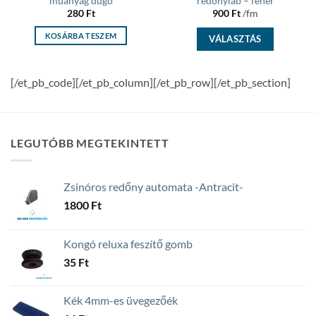
műanyag dugó
redőnyláb – fehér
280
Ft
900
Ft
/fm
KOSÁRBA TESZEM
VÁLASZTÁS
[/et_pb_code][/et_pb_column][/et_pb_row][/et_pb_section]
LEGUTÓBB MEGTEKINTETT
Zsinóros redőny automata -Antracit-
1800
Ft
Kongó reluxa feszítő gomb
35
Ft
Kék 4mm-es üvegezőék