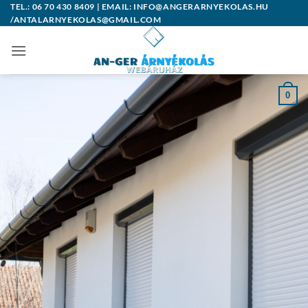
Skip
TEL.: 06 70 430 8409 | EMAIL: INFO@ANGERARNYEKOLAS.HU
/ANTALARNYEKOLAS@GMAIL.COM
to
content
0