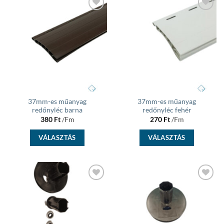
Add to
Add to
wishlist
wishlist
37mm-es műanyag
37mm-es műanyag
redőnyléc barna
redőnyléc fehér
380
Ft
/Fm
270
Ft
/Fm
VÁLASZTÁS
VÁLASZTÁS
Add to
Add to
wishlist
wishlist