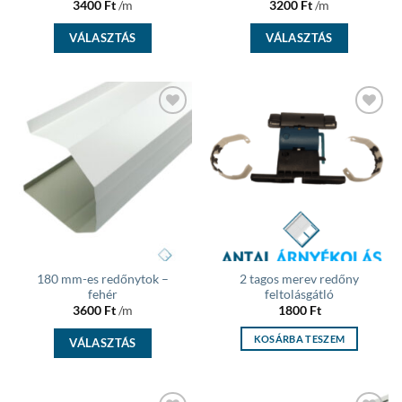
3400
Ft
/m
3200
Ft
/m
VÁLASZTÁS
VÁLASZTÁS
Add to
Add to
wishlist
wishlist
180 mm-es redőnytok –
2 tagos merev redőny
fehér
feltolásgátló
3600
Ft
/m
1800
Ft
KOSÁRBA TESZEM
VÁLASZTÁS